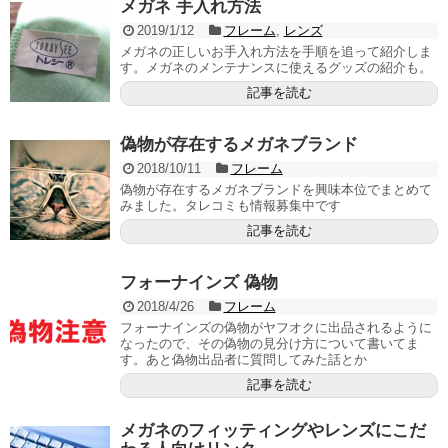
メガネ 手入れ方法
2019/1/12
フレーム
,
レンズ
メガネの正しいお手入れ方法を手順を追って紹介しま
す。メガネのメンテナンスに使えるグッズの紹介も。
記事を読む
偽物が存在するメガネブランド
2018/10/11
フレーム
偽物が存在するメガネブランドを興味本位でまとめて
みました。タレコミも情報募集中です
記事を読む
フォーナインズ 偽物
2018/4/26
フレーム
フォーナインズの偽物がヤフオクに出品されるように
なったので、その偽物の見分け方について書いてま
す。あと偽物出品者に質問してみた話とか
記事を読む
メガネのフィッティングやレンズにこだ