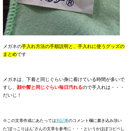
メガネの
手入れ方法の手順説明と、手入れに使うグッズの
まとめ
です
メガネは、下着と同じぐらい身に着けている時間が多いで
すし、
顔や髪と同じぐらい毎日汚れる
ので手入れは・・・
だいじ！
※この文章作成にあたっては
別記事
のコメント欄に書き込み頂い
た”ぽっこりはん”さんの文章を参考に・・・というかほぼコピペし