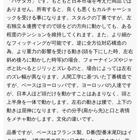
「ハゲタカ」です。もともと日本市場を考えた商品では
ありません。所有すると、良くも悪くもカルチャーショ
ックを受ける事になります。スタルクの丁番ですが、左
右独立＆連携ですので頭をどの方向に動かしても、ある
程度のテンションを維持してくれます。また、より細か
なフィッティングが可能です。逆に全方位対応構造の
為、より重力の影響を受ける動き(頭を下にした時、左右
斜め後ろに動かした時等)の場合、フォーナインズやジャ
ポと比べるとジリッとズレるのと、場合によっては左右
のズレ幅が異なります。人間工学に基づいた丁番構造で
すが、ベースはヨーロッパです。ヨーロッパの人達です
が、日本人ほど頭だけを動かすことはあまりなく、頭と
上半身を一体で動かします。左右の動きは腰で、上下の
動きは屈伸になります。その分手(肩から先)と口と表情
をメチャ動かします。文化の違いです。
品番ですが、ベースはフランス製、D番(型番末尾D)はイ