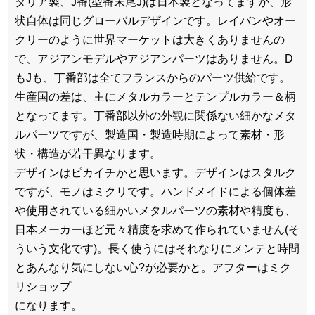
タリア製、J番(型番末尾J)は日本製となってますが、形
状自体は同じグローバルデザインです。レイバンやオー
クリーのように世界マーケットは大きくありませんの
で、アジアンモデルやアジアンパーツはありません。D
もJも、丁番部は全てフランスからのパーツ供給です。
生産国の差は、主にメタルカラーとテンプルカラー＆柄
となってます。丁番部以外の外観に関係ない細かなメタ
ルパーツですが、製造国・製造時期によって素材・形
状・構造が若干異なります。
デザインはピカイチかと思います。デザインはスタルク
ですが、モノはミクリです。ハンドメイドによる個体差
や使用されている細かいメタルパーツの素材や精度も、
日本メーカーほど元々精度を求めて作られていません(そ
ういう文化です)。長く使うにはそれなりにメンテと時間
とあんなり気にしない心?が必要かと。アフターはミク
リショップ
になります。