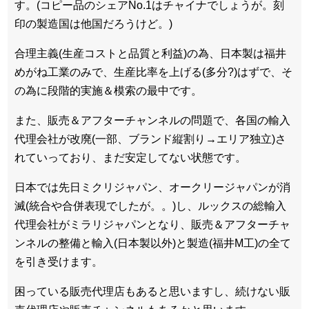
す。(コピー品のシェアNo.1はチャイナでしょうが。刻
印の製造国は他国だろうけど。)
合理主義(生産コストと品質と利益)の為、日本製は福井
めがね工業のみで、生産比率を上げる(多分?)はずで、そ
の為に段階的実施＆模索の最中です。
また、販売＆アフターチャンネルの問題で、各国の輸入
代理会社が改廃(一部、ブランド縦割り→エリア独立)さ
れていっており、まだ安定してない状態です。
日本では先日ミクリジャパン、オークリージャパンが消
滅(統合や合併表現でしたが。。)し、ルックスの総輸入
代理会社がミラリジャパンとなり、販売＆アフターチャ
ンネルの整備と輸入(日本製以外)と製造(福井M工)の全て
を引き受けます。
困っている販売代理店もあると思いますし、続けない販