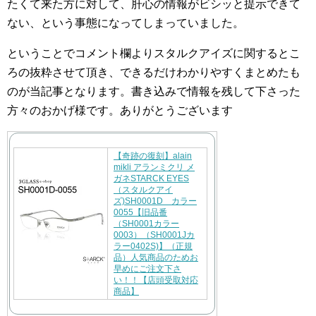
たくて来た方に対して、肝心の情報がビシッと提示できて
ない、という事態になってしまっていました。
ということでコメント欄よりスタルクアイズに関するとこ
ろの抜粋させて頂き、できるだけわかりやすくまとめたも
のが当記事となります。書き込みで情報を残して下さった
方々のおかげ様です。ありがとうございます
【奇跡の復刻】alain
mikli アランミクリ メ
ガネSTARCK EYES
（スタルクアイ
ズ)SH0001D カラー
0055【旧品番
（SH0001カラー
0003）（SH0001Jカ
ラー0402S)】（正規
品）人気商品のためお
早めにご注文下さ
い！！【店頭受取対応
商品】