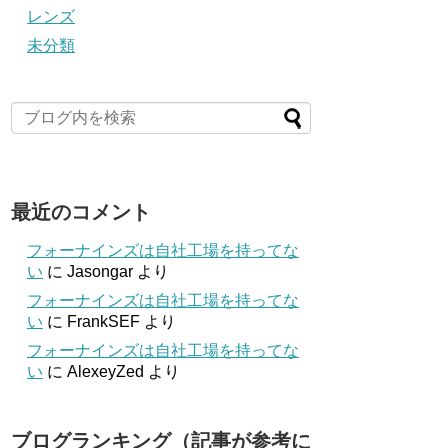
レンズ
未分類
最近のコメント
フォーナインズは自社工場を持ってな
い
に
Jasongar
より
フォーナインズは自社工場を持ってな
い
に
FrankSEF
より
フォーナインズは自社工場を持ってな
い
に
AlexeyZed
より
ブログランキング（記事が参考に