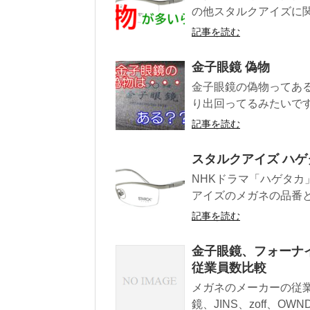
の他スタルクアイズに
記事を読む
金子眼鏡 偽物
金子眼鏡の偽物ってある
り出回ってるみたいですね
記事を読む
スタルクアイズ ハゲ
NHKドラマ「ハゲタ
アイズのメガネの品番
記事を読む
金子眼鏡、フォーナイ
従業員数比較
メガネのメーカーの従
鏡、JINS、zoff、OWN