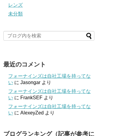
レンズ
未分類
最近のコメント
フォーナインズは自社工場を持ってな
い
に
Jasongar
より
フォーナインズは自社工場を持ってな
い
に
FrankSEF
より
フォーナインズは自社工場を持ってな
い
に
AlexeyZed
より
ブログランキング（記事が参考に